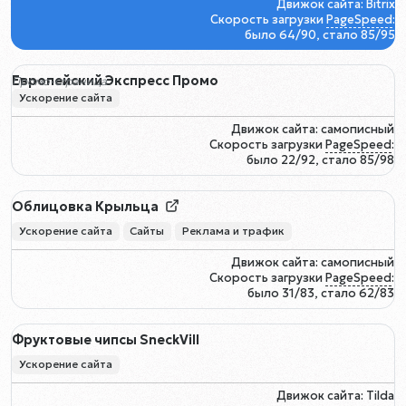
Движок сайта: Bitrix
Скорость загрузки
PageSpeed
:
было 64/90, стало 85/95
Европейский Экспресс Промо
Промо-страница
Ускорение сайта
Движок сайта: самописный
Скорость загрузки
PageSpeed
:
было 22/92, стало 85/98
Облицовка Крыльца
Ускорение сайта
Сайты
Реклама и трафик
Движок сайта: самописный
Скорость загрузки
PageSpeed
:
было 31/83, стало 62/83
Фруктовые чипсы SneckVill
Ускорение сайта
Движок сайта: Tilda