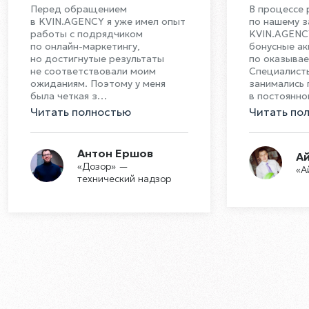
Перед обращением
В процессе 
в KVIN.AGENCY я уже имел опыт
по нашему 
работы с подрядчиком
KVIN.AGENC
по онлайн-маркетингу,
бонусные а
но достигнутые результаты
по оказывае
не соответствовали моим
Специалист
ожиданиям. Поэтому у меня
занимались
была четкая з
…
в постоянн
Читать полностью
Читать по
Антон Ершов
А
«Дозор» —
«А
технический надзор